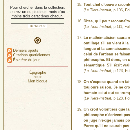
Tout chef-d'oeuvre raconte
Pour chercher dans la collection,
(
Le Tiers-Instruit
, p.106, Fo
entrez un ou plusieurs mots d'au
moins trois caractères chacun.
Dites, qui peut reconnaît
(
Le Tiers-Instruit
, p.111, Fo
Le mathématicien saura m
outillage s'il en vient à l
langue et la connaissance e
Derniers ajouts
celui de l'artisan se fais
Citations quotidiennes
philosophe. Et donc, en c
Épictète du jour
sémantique. S'il écrit vrai
(
Le Tiers-Instruit
, p.123, Fo
Épigraphe
Incipit
Mon blogue
On s'expose quand on fait
toujours raison. Je ne cr
humain celui qui se tromp
(
Le Tiers-Instruit
, p.128, Fo
On croit volontiers que la
philosophe n'écrivent pas
ou juge n'exige jamais po
Parce qu'il ne saurait pas