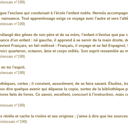
io/essais n°199)
gue l'esclave qui conduisait à l'école l'enfant noble. Hermès accompagna
e naissance. Tout apprentissage exige ce voyage avec l'autre et vers l'al
io/essais n°199)
 mélangé des gènes de son père et de sa mère, l'enfant n'évolue que par
ance d'un enfant : né gauche, il apprend à se servir de la main droite, d
devient Français, en fait métissé : Français, il voyage et se fait Espagnol,
e voici quarteron, octavon, âme et corps mêlés. Son esprit ressemble au 
io/essais n°199)
n toi l'esprit.
io/essais n°199)
liothèques, certes ; il convient, assurément, de se faire savant. Étudiez, t
 veux dire quelque avenir qui dépasse la copie, sortez de la bibliothèque
ivres faits de livres. Ce savoir, excellent, concourt à l'instruction, mais
.
io/essais n°199)
 révèle et cache la rivière et ses origines : j'aime à dire que les sources
lio/essais n°199)