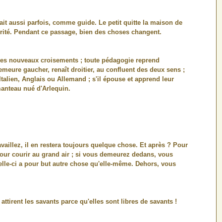
it aussi parfois, comme guide. Le petit quitte la maison de
térité. Pendant ce passage, bien des choses changent.
 ces nouveaux croisements ; toute pédagogie reprend
emeure gaucher, renaît droitier, au confluent des deux sens ;
 Italien, Anglais ou Allemand ; s'il épouse et apprend leur
manteau nué d'Arlequin.
ravaillez, il en restera toujours quelque chose. Et après ? Pour
 pour courir au grand air ; si vous demeurez dedans, vous
 celle-ci a pour but autre chose qu'elle-même. Dehors, vous
 attirent les savants parce qu'elles sont libres de savants !