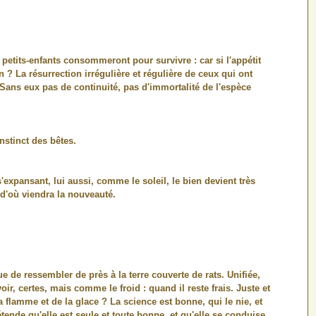
tits-enfants consommeront pour survivre : car si l'appétit
n ? La résurrection irrégulière et régulière de ceux qui ont
. Sans eux pas de continuité, pas d'immortalité de l'espèce
nstinct des bêtes.
 s'expansant, lui aussi, comme le soleil, le bien devient très
 d'où viendra la nouveauté.
de ressembler de près à la terre couverte de rats. Unifiée,
oir, certes, mais comme le froid : quand il reste frais. Juste et
a flamme et de la glace ? La science est bonne, qui le nie, et
tende qu'elle est seule et toute bonne, et qu'elle se conduise