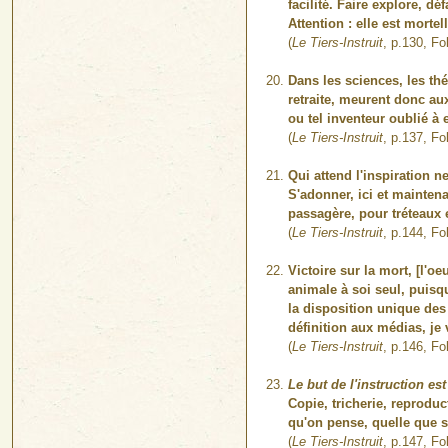
facilité. Faire explore, dé
Attention : elle est mortell
(
Le Tiers-Instruit
, p.130, Fo
Dans les sciences, les th
retraite, meurent donc aux
ou tel inventeur oublié à 
(
Le Tiers-Instruit
, p.137, Fo
Qui attend l'inspiration n
S'adonner, ici et maintena
passagère, pour tréteaux e
(
Le Tiers-Instruit
, p.144, Fo
Victoire sur la mort, [l'oe
animale à soi seul, puisq
la disposition unique des 
définition aux médias, je
(
Le Tiers-Instruit
, p.146, Fo
Le but de l'instruction est 
Copie, tricherie, reprodu
qu'on pense, quelle que so
(
Le Tiers-Instruit
, p.147, Fo