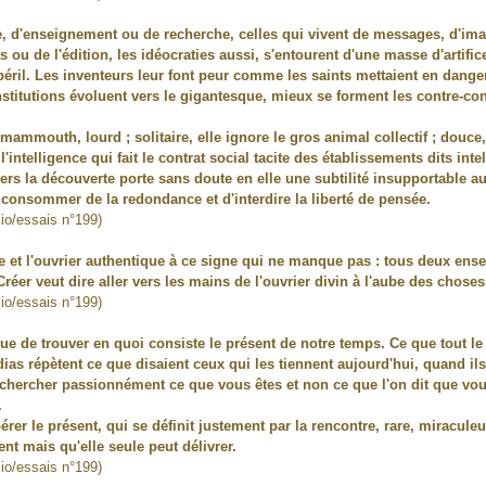
ure, d'enseignement ou de recherche, celles qui vivent de messages, d'
 ou de l'édition, les idéocraties aussi, s'entourent d'une masse d'artifice
ril. Les inventeurs leur font peur comme les saints mettaient en danger 
institutions évoluent vers le gigantesque, mieux se forment les contre-co
 mammouth, lourd ; solitaire, elle ignore le gros animal collectif ; douce, 
'intelligence qui fait le contrat social tacite des établissements dits int
n vers la découverte porte sans doute en elle une subtilité insupportable
 consommer de la redondance et d'interdire la liberté de pensée.
lio/essais n°199)
e et l'ouvrier authentique à ce signe qui ne manque pas : tous deux ense
réer veut dire aller vers les mains de l'ouvrier divin à l'aube des choses
lio/essais n°199)
e que de trouver en quoi consiste le présent de notre temps. Ce que tout le 
as répètent ce que disaient ceux qui les tiennent aujourd'hui, quand ils 
c chercher passionnément ce que vous êtes et non ce que l'on dit que vou
.
érer le présent, qui se définit justement par la rencontre, rare, miraculeu
ent mais qu'elle seule peut délivrer.
lio/essais n°199)