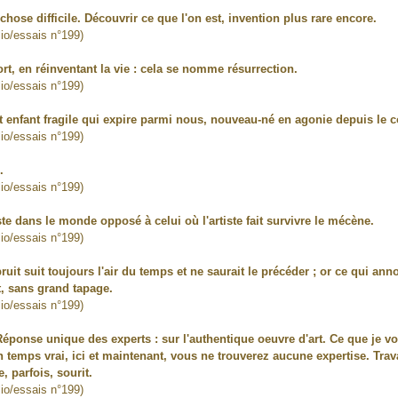
hose difficile. Découvrir ce que l'on est, invention plus rare encore.
lio/essais n°199)
ort, en réinventant la vie : cela se nomme résurrection.
lio/essais n°199)
cet enfant fragile qui expire parmi nous, nouveau-né en agonie depuis
lio/essais n°199)
.
lio/essais n°199)
iste dans le monde opposé à celui où l'artiste fait survivre le mécène.
lio/essais n°199)
de bruit suit toujours l'air du temps et ne saurait le précéder ; or ce qu
, sans grand tapage.
lio/essais n°199)
Réponse unique des experts : sur l'authentique oeuvre d'art. Ce que je v
n temps vrai, ici et maintenant, vous ne trouverez aucune expertise. Trav
e, parfois, sourit.
lio/essais n°199)