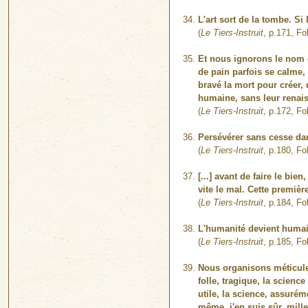
L'art sort de la tombe. Si 
(
Le Tiers-Instruit
, p.171, Fo
Et nous ignorons le nom d
de pain parfois se calme, 
bravé la mort pour créer, 
humaine, sans leur renais
(
Le Tiers-Instruit
, p.172, Fo
Persévérer sans cesse dans
(
Le Tiers-Instruit
, p.180, Fo
[...] avant de faire le bie
vite le mal. Cette premiè
(
Le Tiers-Instruit
, p.184, Fo
L'humanité devient humaine
(
Le Tiers-Instruit
, p.185, Fo
Nous organisons méticuleu
folle, tragique, la scienc
utile, la science, assurém
même, j'en suis sûr, mille