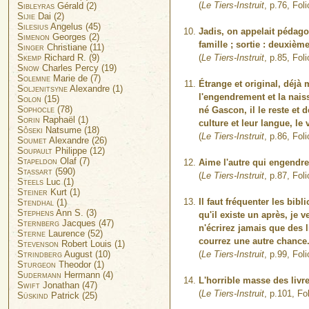
(
Le Tiers-Instruit
, p.76, Fol
Sibleyras
Gérald (2)
Sijie
Dai (2)
Silesius
Angelus (45)
Jadis, on appelait pédago
Simenon
Georges (2)
famille ; sortie : deuxièm
Singer
Christiane (11)
(
Le Tiers-Instruit
, p.85, Fol
Skemp
Richard R. (9)
Snow
Charles Percy (19)
Solemne
Marie de (7)
Étrange et original, déjà
Soljenitsyne
Alexandre (1)
l'engendrement et la naiss
Solon
(15)
Sophocle
(78)
né Gascon, il le reste et 
Sorin
Raphaël (1)
culture et leur langue, l
Sôseki
Natsume (18)
(
Le Tiers-Instruit
, p.86, Fol
Soumet
Alexandre (26)
Soupault
Philippe (12)
Stapeldon
Olaf (7)
Aime l'autre qui engendre e
Stassart
(590)
(
Le Tiers-Instruit
, p.87, Fol
Steels
Luc (1)
Steiner
Kurt (1)
Il faut fréquenter les bib
Stendhal
(1)
Stephens
Ann S. (3)
qu'il existe un après, je
Sternberg
Jacques (47)
n'écrirez jamais que des l
Sterne
Laurence (52)
courrez une autre chance
Stevenson
Robert Louis (1)
(
Le Tiers-Instruit
, p.99, Fol
Strindberg
August (10)
Sturgeon
Theodor (1)
Sudermann
Hermann (4)
L'horrible masse des livres
Swift
Jonathan (47)
(
Le Tiers-Instruit
, p.101, Fo
Süskind
Patrick (25)