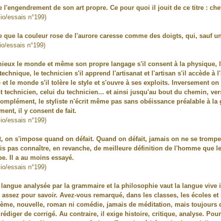
 l'engendrement de son art propre. Ce pour quoi il jouit de ce titre : che
lio/essais n°199)
re que la couleur rose de l'aurore caresse comme des doigts, qui, sauf u
lio/essais n°199)
ieux le monde et même son propre langage s'il consent à la physique, 
a technique, le technicien s'il apprend l'artisanat et l'artisan s'il accède
t le monde s'il tolère le style et s'ouvre à ses exploits. Inversement on c
ant technicien, celui du technicien... et ainsi jusqu'au bout du chemin, v
omplément, le styliste n'écrit même pas sans obéissance préalable à la 
ment, il y consent de fait.
lio/essais n°199)
, on s'impose quand on défait. Quand on défait, jamais on ne se trompe,
ois pas connaître, en revanche, de meilleure définition de l'homme que l
e. Il a au moins essayé.
lio/essais n°199)
 langue analysée par la grammaire et la philosophie vaut la langue vive i
 assez pour savoir. Avez-vous remarqué, dans les classes, les écoles et 
ème, nouvelle, roman ni comédie, jamais de méditation, mais toujours de 
 rédiger de corrigé. Au contraire, il exige histoire, critique, analyse. Pou