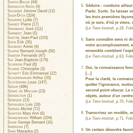
Sainte-Beuve
(44)
Séduire : conduire ailleurs.
Sakaguchi Ango
(4)
Salinger
Jerome David (12)
Partir. Sortir. Se laisser 
Salm-Dyck
(324)
les trois premières façons
Salvayre
Lydie (7)
où je suis, d'où je viens,
Sansot
Pierre (17)
(
Le Tiers-Instruit
, p.28, Fol
Saramago
José (111)
Sarment
Jean (5)
Sartre
Jean-Paul (103)
Sans connaître sens ni dir
Satie
Érik (35)
notre accomplissement, et 
Saumont
Annie (4)
ensemble comblent l'expér
Saurin
Bernard-Joseph (56)
Savater
Fernando (47)
(
Le Tiers-Instruit
, p.63, Fol
Say
Jean-Baptiste (179)
Scarron
Paul (8)
Oui, la connaissance fonc
Schmid
Christophe (3)
[...]
Schmitt
Eric-Emmanuel (22)
Schopenhauer
Arthur (33)
Pour la clarté, la conna
Scutenaire
Louis (147)
quitter l'ignorance, motiv
Ségur
(496)
second point obscur. Le 
Sénac de Meilhan
(23)
Senancour
(1)
objets, autour d'un centr
Séneque
(13)
(
Le Tiers-Instruit
, p.70, Fol
Sepulveda
Luis (18)
Serres
Michel (72)
Transcrivez un modèle, on 
Shaffer
Mary Ann (6)
Shakespeare
William (204)
(
Le Tiers-Instruit
, p.71, Fol
Shaw
George Bernard (16)
Sheridan
(7)
Un certain désordre favori
Shiki
Masaoka (2)