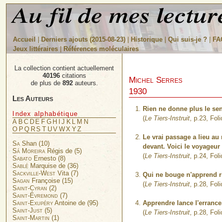
Accueil
|
Derniers ajouts (2015-08-23)
|
Historique
|
Qui suis-je ?
|
FA
Jeux littéraires
|
Références moléculaires
La collection contient actuellement
40196
citations
Michel Serres
de plus de
892
auteurs.
1930
Les Auteurs
Rien ne donne plus le se
Index alphabétique
(
Le Tiers-Instruit
, p.23, Fol
A
B
C
D
E
F
G
H
I
J
K
L
M
N
O
P
Q
R
S
T
U
V
W
X
Y
Z
Le vrai passage a lieu au 
Sa
Shan (10)
devant. Voici le voyageur 
Sá Moreira
Régis de (5)
(
Le Tiers-Instruit
, p.24, Fol
Sabato
Ernesto (8)
Sablé
Marquise de (36)
Sackville-West
Vita (7)
Qui ne bouge n'apprend rie
Sagan
Françoise (15)
(
Le Tiers-Instruit
, p.28, Fol
Saint-Cyran
(2)
Saint-Évremond
(7)
Apprendre lance l'errance
Saint-Exupéry
Antoine de (95)
Saint-Just
(5)
(
Le Tiers-Instruit
, p.28, Fol
Saint-Martin
(1)