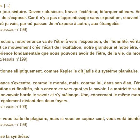
 [...]
un jour séduire. Devenir plusieurs, braver l'extérieur, bifurquer ailleurs. Vo
 de s'exposer. Car il n'y a pas d'apprentissage sans exposition, souvent 
 où je vais, par où passer. Je m'expose à autrui, aux étrangetés.
io/essais n°199)
ection, notre errance va de l'être-là vers l'exposition, de l'humilité, véri
ce mouvement crée l'écart de l'exaltation, notre grandeur et notre être, é
ience fondamentale que nous pouvons avoir de l'être, de la vie, du mon
io/essais n°199)
tionne elliptiquement, comme Kepler le dit jadis du système planétaire.
issance s'excentre, comme le monde, mais, comme lui, dans son élan, l'
ations et finalités, plus encore ce vers quoi va le savoir. La motricité se
non-savoir borde le savoir et s'y mélange. Une, concernant le même mo
e également distant des deux foyers.
io/essais n°199)
vous traite de plagiaire, mais si vous en copiez cent, vous voilà bientô
io/essais n°199)
se la synthèse.