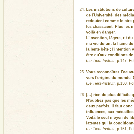
Les institutions de cult
de l'Université, des médias
redoutent comme le pire pé
les chassaient. Plus les 
voilà en danger.
L'invention, légère, rit du
ma vie durant la haine de l
la lente bête ; l'intentio
être qu'aux conditions de
(
Le Tiers-Instruit
, p.147, Fo
Vous reconnaîtrez l'oeuvr
vers l'origine du monde. C
(
Le Tiers-Instruit
, p.150, Fo
[...] rien de plus difficil
N'oubliez pas que les médi
deux parfois. Il faut don
influences, aux médailles
Voilà le seul moyen de lib
latentes qui la conditionn
(
Le Tiers-Instruit
, p.151, Fo