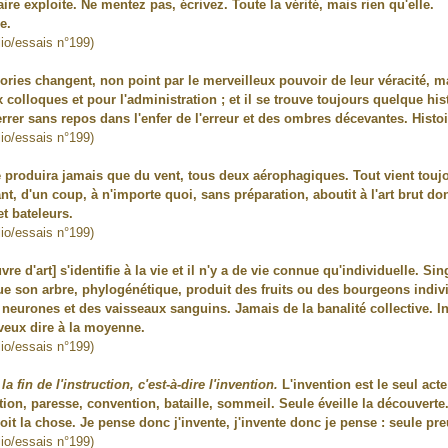
faire exploite. Ne mentez pas, écrivez. Toute la vérité, mais rien qu'elle.
e.
lio/essais n°199)
éories changent, non point par le merveilleux pouvoir de leur véracité, m
 colloques et pour l'administration ; et il se trouve toujours quelque hi
errer sans repos dans l'enfer de l'erreur et des ombres décevantes. Histoi
lio/essais n°199)
e produira jamais que du vent, tous deux aérophagiques. Tout vient toujour
nt, d'un coup, à n'importe quoi, sans préparation, aboutit à l'art brut do
t bateleurs.
lio/essais n°199)
uvre d'art] s'identifie à la vie et il n'y a de vie connue qu'individuelle. Si
ue son arbre, phylogénétique, produit des fruits ou des bourgeons indiv
neurones et des vaisseaux sanguins. Jamais de la banalité collective. In
 veux dire à la moyenne.
lio/essais n°199)
la fin de l'instruction, c'est-à-dire l'invention.
L'invention est le seul acte 
ction, paresse, convention, bataille, sommeil. Seule éveille la découvert
it la chose. Je pense donc j'invente, j'invente donc je pense : seule preu
lio/essais n°199)