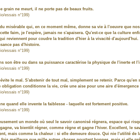
le grain ne meurt, il ne porte pas de beaux fruits.
lio/essais n°199)
u misérable qui, en ce moment même, donne sa vie à l'oeuvre que nos pe
cette faim, je l'espère, jamais ne s'apaisera. Qu'est-ce que la culture enfi
qui reviennent pour coudre la tradition d'hier à la vivacité d'aujourd'hui
sance pas d'histoire.
lio/essais n°199)
 son être ou dans sa puissance caractérise la physique de l'inerte et l'i
lio/essais n°199)
n, évite le mal. S'abstenir de tout mal, simplement se retenir. Parce qu'en
re obligation conditionne la vie, crée une aise pour une aire d'émergence
lio/essais n°199)
 quand elle invente la faiblesse - laquelle est fortement positive.
lio/essais n°199)
sement un monde où seul le savoir canonisé régnera, espace qui risque 
e gagne, va bientôt régner, comme règne et gagne l'hiver. Excellent, le sav
ent, mais comme la chaleur : si elle demeure douce. Qui nie l'utilité de l
 fois meilleure que mille autres choses pourtant bonnes, mais si elle pré