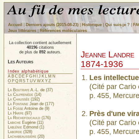
Accueil
|
Derniers ajouts (2015-08-23)
|
Historique
|
Qui suis-je ?
|
FA
Jeux littéraires
|
Références moléculaires
La collection contient actuellement
40196
citations
Jeanne Landre
de plus de
892
auteurs.
Les Auteurs
1874-1936
Index alphabétique
Les intellectue
A
B
C
D
E
F
G
H
I
J
K
L
M
N
O
P
Q
R
S
T
U
V
W
X
Y
Z
(Cité par Cari
La Boutraye
A.-L. de (37)
p. 455, Mercur
La Calprenède
(14)
La Chaussée
(192)
La Fontaine
Jean de (177)
La Fosse
Antoine de (9)
Près d'une vira
La Harpe
(97)
La Rochefoucauld
(176)
(Cité par Cari
Labiche
Eugène (11)
Lablénie
Edmond (1)
p. 455, Mercur
Laborde
(328)
Lachabeaussière
(20)