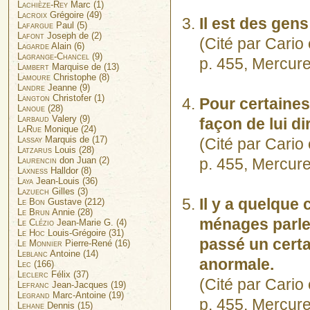
Lachièze-Rey
Marc (1)
Lacroix
Grégoire (49)
Il est des gens
Lafargue
Paul (5)
Lafont
Joseph de (2)
(Cité par Cari
Lagarde
Alain (6)
Lagrange-Chancel
(9)
p. 455, Mercur
Lambert
Marquise de (13)
Lamoure
Christophe (8)
Landre
Jeanne (9)
Langton
Christofer (1)
Pour certaine
Lanoue
(28)
Larbaud
Valery (9)
façon de lui di
LaRue
Monique (24)
Lassay
Marquis de (17)
(Cité par Cari
Latzarus
Louis (28)
Laurencin
don Juan (2)
p. 455, Mercur
Laxness
Halldor (8)
Laya
Jean-Louis (36)
Lazuech
Gilles (3)
Il y a quelque
Le Bon
Gustave (212)
Le Brun
Annie (28)
ménages parler
Le Clézio
Jean-Marie G. (4)
Le Hoc
Louis-Grégoire (31)
passé un certai
Le Monnier
Pierre-René (16)
Leblanc
Antoine (14)
anormale.
Lec
(166)
Leclerc
Félix (37)
(Cité par Cari
Lefranc
Jean-Jacques (19)
Legrand
Marc-Antoine (19)
p. 455, Mercur
Lehane
Dennis (15)