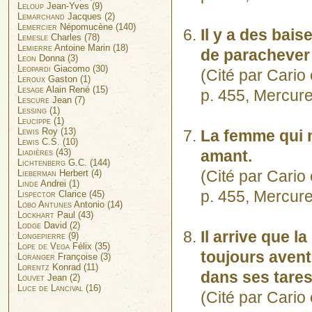
Leloup
Jean-Yves (9)
Lemarchand
Jacques (2)
Lemercier
Népomucène (140)
Il y a des bais
Lemesle
Charles (78)
Lemierre
Antoine Marin (18)
de parachever 
Leon
Donna (3)
Leopardi
Giacomo (30)
(Cité par Cari
Leroux
Gaston (1)
Lesage
Alain René (15)
p. 455, Mercur
Lescure
Jean (7)
Lessing
(1)
Leucippe
(1)
Lewis
Roy (13)
La femme qui n
Lewis
C.S. (10)
Liadières
(43)
amant.
Lichtenberg
G.C. (144)
(Cité par Cari
Lieberman
Herbert (4)
Linde
Andrei (1)
p. 455, Mercur
Lispector
Clarice (45)
Lobo Antunes
Antonio (14)
Lockhart
Paul (43)
Lodge
David (2)
Il arrive que l
Longepierre
(9)
Lope de Vega
Félix (35)
toujours avent
Loranger
Françoise (3)
Lorentz
Konrad (11)
dans ses tares 
Louvet
Jean (2)
Luce de Lancival
(16)
(Cité par Cari