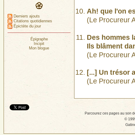
Ah! que l'on e
Derniers ajouts
(Le Procureur Ar
Citations quotidiennes
Épictète du jour
Des hommes la 
Épigraphe
Incipit
Ils blâment da
Mon blogue
(Le Procureur Ar
[...] Un trésor
(Le Procureur A
Parcourez ces pages au son d
© 1995
Gatin