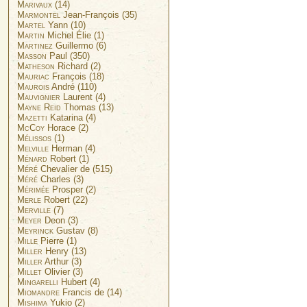
Marivaux
(14)
Marmontel
Jean-François (35)
Martel
Yann (10)
Martin
Michel Élie (1)
Martinez
Guillermo (6)
Masson
Paul (350)
Matheson
Richard (2)
Mauriac
François (18)
Maurois
André (110)
Mauvignier
Laurent (4)
Mayne Reid
Thomas (13)
Mazetti
Katarina (4)
McCoy
Horace (2)
Mélissos
(1)
Melville
Herman (4)
Ménard
Robert (1)
Méré
Chevalier de (515)
Méré
Charles (3)
Mérimée
Prosper (2)
Merle
Robert (22)
Merville
(7)
Meyer
Deon (3)
Meyrinck
Gustav (8)
Mille
Pierre (1)
Miller
Henry (13)
Miller
Arthur (3)
Millet
Olivier (3)
Mingarelli
Hubert (4)
Miomandre
Francis de (14)
Mishima
Yukio (2)