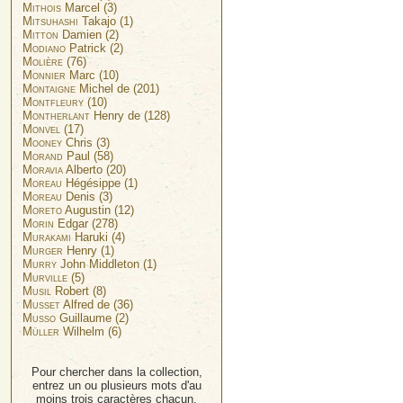
Mithois
Marcel (3)
Mitsuhashi
Takajo (1)
Mitton
Damien (2)
Modiano
Patrick (2)
Molière
(76)
Monnier
Marc (10)
Montaigne
Michel de (201)
Montfleury
(10)
Montherlant
Henry de (128)
Monvel
(17)
Mooney
Chris (3)
Morand
Paul (58)
Moravia
Alberto (20)
Moreau
Hégésippe (1)
Moreau
Denis (3)
Moreto
Augustin (12)
Morin
Edgar (278)
Murakami
Haruki (4)
Murger
Henry (1)
Murry
John Middleton (1)
Murville
(5)
Musil
Robert (8)
Musset
Alfred de (36)
Musso
Guillaume (2)
Müller
Wilhelm (6)
Pour chercher dans la collection,
entrez un ou plusieurs mots d'au
moins trois caractères chacun.