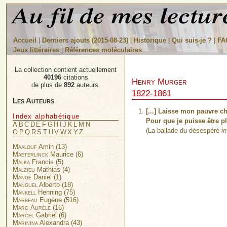
Accueil
|
Derniers ajouts (2015-08-23)
|
Historique
|
Qui suis-je ?
|
FA
Jeux littéraires
|
Références moléculaires
La collection contient actuellement
40196
citations
Henry Murger
de plus de
892
auteurs.
1822-1861
Les Auteurs
[...] Laisse mon pauvre ch
Index alphabétique
Pour que je puisse être pl
A
B
C
D
E
F
G
H
I
J
K
L
M
N
(La ballade du désespéré
in
O
P
Q
R
S
T
U
V
W
X
Y
Z
Maalouf
Amin (13)
Maeterlinck
Maurice (6)
Malka
Francis (5)
Malzieu
Mathias (4)
Mange
Daniel (1)
Manguel
Alberto (18)
Mankell
Henning (75)
Marbeau
Eugène (516)
Marc-Aurèle
(16)
Marcel
Gabriel (6)
Marinina
Alexandra (43)