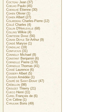
Cocteau
Jean (37)
Coelho
Paulo (45)
Coenilhé
Étienne (30)
Cohen
Olivier (1)
Cohen
Albert (27)
Colardeau
Charles-Pierre (12)
Collé
Charles (4)
Collin D'Harleville
(68)
Collins
Wilkie (4)
Comtesse Diane
(56)
Conan Doyle
Sir Arthur (9)
Condé
Maryse (1)
Condillac
(19)
Confucius
(31)
Connelly
Michael (8)
Constant
Benjamin (6)
Corneille
Pierre (179)
Corneille
Thomas (41)
Cossé
Laurence (6)
Cossery
Albert (5)
Couder
Amédée (1)
Coupé de Saint-Donat
(47)
Crébillon
(98)
Crouzet
Thierry (21)
Cueco
Henri (11)
Curel
François de (6)
Cyr
Céline (1)
Cyrulnik
Boris (49)