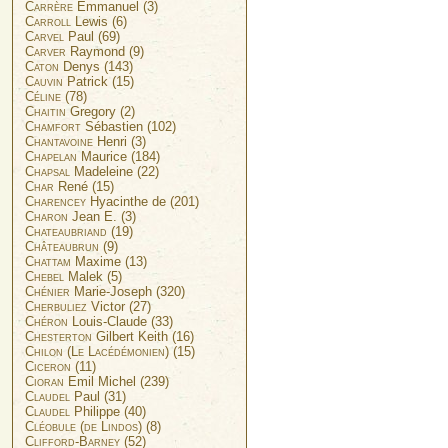
Carrère
Emmanuel (3)
Carroll
Lewis (6)
Carvel
Paul (69)
Carver
Raymond (9)
Caton
Denys (143)
Cauvin
Patrick (15)
Céline
(78)
Chaitin
Gregory (2)
Chamfort
Sébastien (102)
Chantavoine
Henri (3)
Chapelan
Maurice (184)
Chapsal
Madeleine (22)
Char
René (15)
Charencey
Hyacinthe de (201)
Charon
Jean E. (3)
Chateaubriand
(19)
Châteaubrun
(9)
Chattam
Maxime (13)
Chebel
Malek (5)
Chénier
Marie-Joseph (320)
Cherbuliez
Victor (27)
Chéron
Louis-Claude (33)
Chesterton
Gilbert Keith (16)
Chilon (Le Lacédémonien)
(15)
Ciceron
(11)
Cioran
Emil Michel (239)
Claudel
Paul (31)
Claudel
Philippe (40)
Cléobule (de Lindos)
(8)
Clifford-Barney
(52)