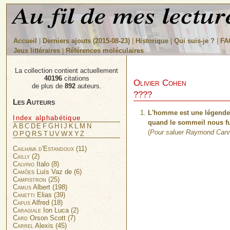
Accueil
|
Derniers ajouts (2015-08-23)
|
Historique
|
Qui suis-je ?
|
FA
Jeux littéraires
|
Références moléculaires
La collection contient actuellement
40196
citations
Olivier Cohen
de plus de
892
auteurs.
????
Les Auteurs
L'homme est une légende d
Index alphabétique
quand le sommeil nous fu
A
B
C
D
E
F
G
H
I
J
K
L
M
N
(
Pour saluer Raymond Carv
O
P
Q
R
S
T
U
V
W
X
Y
Z
Cailhava d'Estandoux
(11)
Cailly
(2)
Calvino
Italo (8)
Camões
Luís Vaz de (6)
Campistron
(25)
Camus
Albert (198)
Canetti
Elias (39)
Capus
Alfred (18)
Caragiale
Ion Luca (2)
Card
Orson Scott (7)
Carrel
Alexis (45)