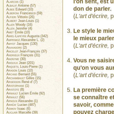
l'on sent, est 
Alarcon
(1)
Albalat
Antoine (57)
don de parler.
Albee
Edward (10)
Alberoni
Francesco (59)
(
L'art d'écrire,
p
Alfieri
Vittorio (26)
Alibert
Jean-Louis (1)
Allen
Woody (16)
Allen
Jennifer (4)
Le style le mie
Amet
Émile (10)
Amiel-Lapeyre
Augusta (342)
le mieux parler
Amprimoz
Alexandre L. (2)
Amyot
Jacques (130)
(
L'art d'écrire,
p
Anaxagore
(2)
Ancelot
Jean-François (37)
Andrieux
François (31)
Anonyme
(30)
Vous ne saisir
Anouilh
Jean (201)
qu'on vous aur
Anquetil
Louis-Pierre (1)
Aragon
Louis (10)
(
L'art d'écrire,
p
Arcand
Bernard (55)
Archambault
Gilles (15)
Argenson
René d' (7)
Aristophane
(1)
La première co
Aristote
(8)
Arnault
Lucien Émile (92)
se connaître et
Arnault
(56)
Arnoux
Alexandre (1)
savoir, comme 
Arréat
Lucien (487)
Asimov
Isaac (6)
pouvez charge
Auclair
Marcelle (39)