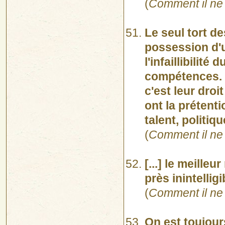
(
Comment il ne 
Le seul tort d
possession d'u
l'infaillibilité
compétences. 
c'est leur droi
ont la prétenti
talent, politiqu
(
Comment il ne 
[...] le meille
près inintelligi
(
Comment il ne 
On est toujour