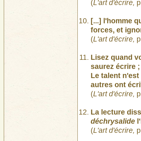
(
L'art d'écrire,
p
[...] l'homme q
forces, et igno
(
L'art d'écrire,
p
Lisez quand vo
saurez écrire 
Le talent n'est
autres ont écri
(
L'art d'écrire,
p
La lecture diss
déchrysalide
l
(
L'art d'écrire,
p