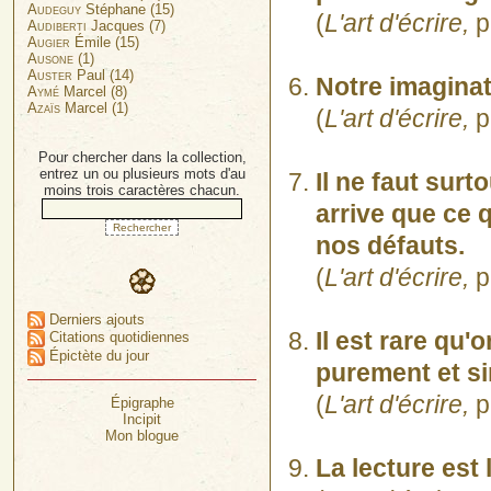
Audeguy
Stéphane (15)
(
L'art d'écrire,
p
Audiberti
Jacques (7)
Augier
Émile (15)
Ausone
(1)
Auster
Paul (14)
Notre imaginat
Aymé
Marcel (8)
Azaïs
Marcel (1)
(
L'art d'écrire,
p
Pour chercher dans la collection,
entrez un ou plusieurs mots d'au
Il ne faut surt
moins trois caractères chacun.
arrive que ce 
nos défauts.
(
L'art d'écrire,
p
Derniers ajouts
Il est rare qu'
Citations quotidiennes
Épictète du jour
purement et si
(
L'art d'écrire,
p
Épigraphe
Incipit
Mon blogue
La lecture est l