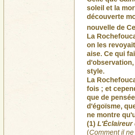
soleil et la mo
découverte mo
nouvelle de C
La Rochefouca
on les revoyait
aise. Ce qui fai
d'observation, 
style.
La Rochefoucau
fois ; et cepe
que de pensées
d'égoïsme, que 
ne montre qu'
(1)
L'Éclaireur
(
Comment il ne 