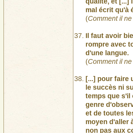
qualité, et [...
mal écrit qu'à é
(
Comment il ne 
Il faut avoir b
rompre avec tou
d'une langue.
(
Comment il ne 
[...] pour fair
le succès ni s
temps que s'il 
genre d'observ
et de toutes l
moyen d'aller à
non pas aux c