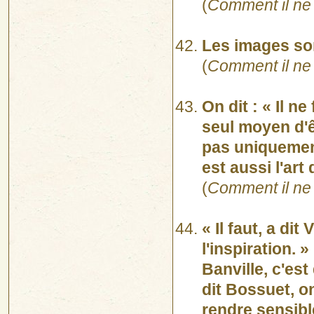
(
Comment il ne 
Les images son
(
Comment il ne 
On dit : « Il ne
seul moyen d'êt
pas uniquement 
est aussi l'art 
(
Comment il ne 
« Il faut, a dit
l'inspiration. 
Banville, c'est
dit Bossuet, o
rendre sensibl