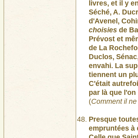
livres, et il y
Séché, A. Duc
d'Avenel, Cohi
choisies
de Ba
Prévost et mêm
de La Rochefou
Duclos, Sénac, 
envahi. La sup
tiennent un pl
C'était autrefo
par là que l'on
(
Comment il ne 
Presque toute
empruntées à d
Celle que Sain