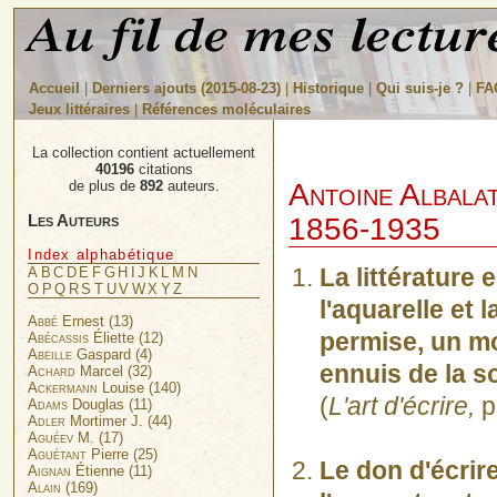
Accueil
|
Derniers ajouts (2015-08-23)
|
Historique
|
Qui suis-je ?
|
FA
Jeux littéraires
|
Références moléculaires
La collection contient actuellement
40196
citations
Antoine Albala
de plus de
892
auteurs.
Les Auteurs
1856-1935
Index alphabétique
La littérature
A
B
C
D
E
F
G
H
I
J
K
L
M
N
O
P
Q
R
S
T
U
V
W
X
Y
Z
l'aquarelle et 
Abbé
Ernest (13)
permise, un mo
Abécassis
Éliette (12)
Abeille
Gaspard (4)
ennuis de la so
Achard
Marcel (32)
Ackermann
Louise (140)
(
L'art d'écrire,
p
Adams
Douglas (11)
Adler
Mortimer J. (44)
Aguéev
M. (17)
Aguétant
Pierre (25)
Le don d'écrire
Aignan
Étienne (11)
Alain
(169)