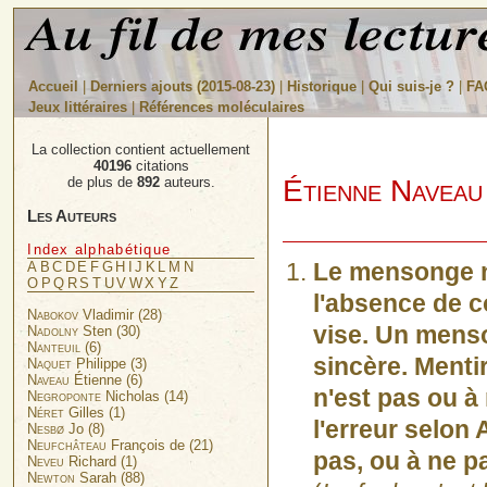
Accueil
|
Derniers ajouts (2015-08-23)
|
Historique
|
Qui suis-je ?
|
FA
Jeux littéraires
|
Références moléculaires
La collection contient actuellement
40196
citations
Étienne Naveau
de plus de
892
auteurs.
Les Auteurs
Index alphabétique
Le mensonge n'e
A
B
C
D
E
F
G
H
I
J
K
L
M
N
O
P
Q
R
S
T
U
V
W
X
Y
Z
l'absence de c
Nabokov
Vladimir (28)
vise. Un menso
Nadolny
Sten (30)
Nanteuil
(6)
sincère. Mentir
Naquet
Philippe (3)
Naveau
Étienne (6)
n'est pas ou à 
Negroponte
Nicholas (14)
Néret
Gilles (1)
l'erreur selon 
Nesbø
Jo (8)
Neufchâteau
François de (21)
pas, ou à ne p
Neveu
Richard (1)
Newton
Sarah (88)