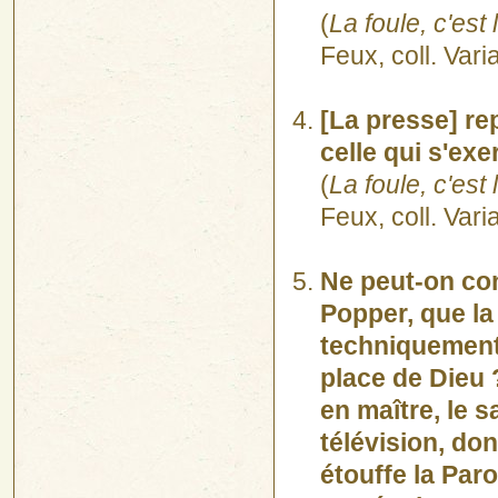
(
La foule, c'es
Feux, coll. Vari
[La presse] re
celle qui s'ex
(
La foule, c'es
Feux, coll. Vari
Ne peut-on con
Popper, que la 
techniquement 
place de Dieu ?
en maître, le 
télévision, do
étouffe la Paro