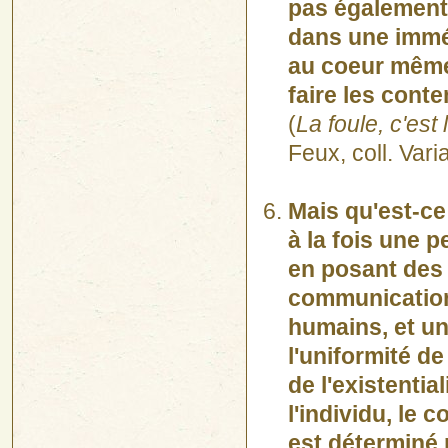
pas égalemen
dans une immé
au coeur même
faire les cont
(
La foule, c'es
Feux, coll. Vari
Mais qu'est-c
à la fois une 
en posant des 
communication
humains, et un
l'uniformité d
de l'existentia
l'individu, le
est déterminé 