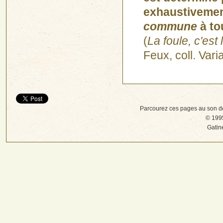
exhaustivement
commune
à to
(
La foule, c'es
Feux, coll. Vari
Parcourez ces pages au son d
© 1995
Gatin