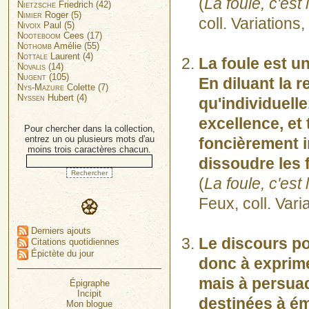
(
La foule, c'es
Nietzsche
Friedrich (42)
Nimier
Roger (5)
coll. Variations
Nivoix
Paul (5)
Nooteboom
Cees (17)
Nothomb
Amélie (55)
Nottale
Laurent (4)
La foule est u
Novalis
(14)
Nugent
(105)
En diluant la r
Nys-Mazure
Colette (7)
Nyssen
Hubert (4)
qu'individuelle
excellence, et
Pour chercher dans la collection,
entrez un ou plusieurs mots d'au
foncièrement in
moins trois caractères chacun.
dissoudre les 
(
La foule, c'es
Feux, coll. Vari
Derniers ajouts
Le discours po
Citations quotidiennes
Épictète du jour
donc à exprime
mais à persuad
Épigraphe
Incipit
destinées à ém
Mon blogue