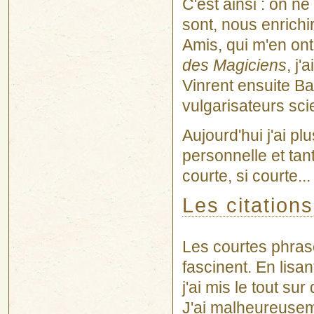
C'est ainsi : on n
sont, nous enrichi
Amis, qui m'en ont 
des Magiciens
, j'
Vinrent ensuite Bar
vulgarisateurs sci
Aujourd'hui j'ai p
personnelle et tant
courte, si courte...
Les citations
Les courtes phras
fascinent. En lisa
j'ai mis le tout su
J'ai malheureuseme