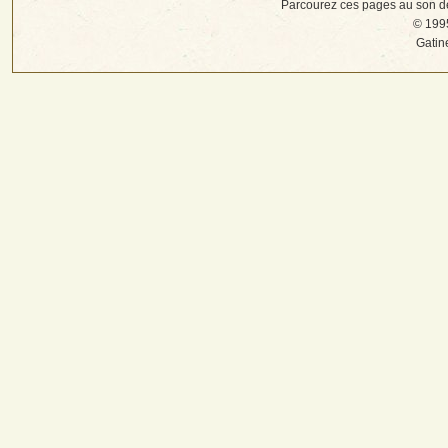
Parcourez ces pages au son d
© 1995
Gatin