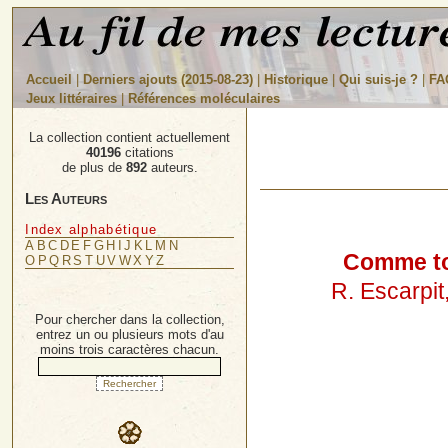
Accueil
|
Derniers ajouts (2015-08-23)
|
Historique
|
Qui suis-je ?
|
FA
Jeux littéraires
|
Références moléculaires
La collection contient actuellement
40196
citations
de plus de
892
auteurs.
Les Auteurs
Index alphabétique
A
B
C
D
E
F
G
H
I
J
K
L
M
N
Comme tout
O
P
Q
R
S
T
U
V
W
X
Y
Z
R. Escarpit
Pour chercher dans la collection,
entrez un ou plusieurs mots d'au
moins trois caractères chacun.